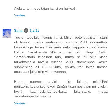
Aleksanterin opettajan kansi on huikea!
Vastaa
Salla
1.2.12
Tuo on todellakin kaunis kansi. Minun potentiaalisten listani
oli tosiaan melko vaatimaton: vuonna 2011 käännettyjä
kaunokirjoja laskin lukeneeni neljä kappaletta, sarjakuvia
kolme. Sarjakuvista ykkönen olisi ollut Hugo Prattin
Samarkandin kultainen talo, mutta se ei ollut kisan
tarkoittamalla tavalla vuoden 2011 suomennos, koska
suomennos oli 1980-luvulta, vaikka itse laitos tuossa
asussaan julkaistiin viime vuonna.
Hanna, suomennosarvioita olisin lukenut mielelläni
muiltakin, koska itse toivon tämän kisan nostavan minullekin
hyviä käännöskirjaehdokkaita lukulistalle, mutta
seurataanpa tuloksia. :)
Vastaa