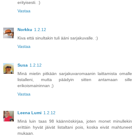
erityisesti. :)
Vastaa
Norkku
1.2.12
Kiva että sinultakin tuli ääni sarjakuvalle. :)
Vastaa
Susa
1.2.12
Minä mietin pitkään sarjakuvaromaanin laittamista omalle
listalleni, mutta päädyin sitten antamaan sille
erikoismaininnan ;)
Vastaa
Leena Lumi
1.2.12
Minä luin taas 98 käännöskirjaa, joten monet minullekin
erittäin hyvät jäivät listaltani pois, koska eivät mahtuneet
mukaan.