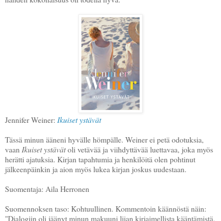
Jennifer Weiner:
Ikuiset ystävät
Tässä minun ääneni hyvälle hömpälle. Weiner ei petä odotuksia,
vaan
Ikuiset ystävät
oli vetävää ja viihdyttävää luettavaa, joka myös
herätti ajatuksia. Kirjan tapahtumia ja henkilöitä olen pohtinut
jälkeenpäinkin ja aion myös lukea kirjan joskus uudestaan.
Suomentaja: Aila Herronen
Suomennoksen taso: Kohtuullinen. Kommentoin käännöstä näin:
"Dialogiin oli jäänyt minun makuuni liian kirjaimellista kääntämistä,