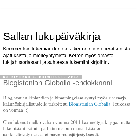
Sallan lukupäiväkirja
Kommentoin lukemiani kirjoja ja kerron niiden herättämistä
ajatuksista ja mielleyhtymistä. Kerron myös omasta
lukijahistoriastani ja suhteesta lukemiini kirjoihin.
keskiviikko 1. helmikuuta 2012
Blogistanian Globalia -ehdokkaani
Blogistanian Finlandian jälkimainingeissa syntyi myös sisarsarja,
käännöskirjallisuudelle tarkoitettu
Blogistanian Globalia
. Joukossa
on voimaa! :)
Olen lukenut melko vähän vuonna 2011 käännettyjä kirjoja, mutta
lukemistani poimin parhaimmistoon nämä. Lista on
aakkosjärjestyksessä, ei paremmuusjärjestyksessä.