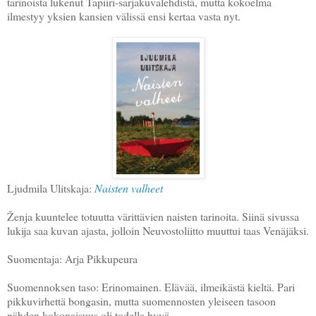
tarinoista lukenut Tapiiri-sarjakuvalehdistä, mutta kokoelma
ilmestyy yksien kansien välissä ensi kertaa vasta nyt.
Ljudmila Ulitskaja:
Naisten valheet
Ž
enja kuuntelee totuutta värittävien naisten tarinoita. Siinä sivussa
lukija saa kuvan ajasta, jolloin Neuvostoliitto muuttui taas Venäjäksi.
Suomentaja: Arja Pikkupeura
Suomennoksen taso: Erinomainen. Elävää, ilmeikästä kieltä. Pari
pikkuvirhettä bongasin, mutta suomennosten yleiseen tasoon
nähden kokonaisuus oli todella hyvä.