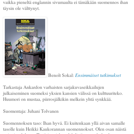
vaikka pieneltä englannin sivumaulta ei tämäkään suomennos ihan
täysin ole välttynyt.
Benoît Sokal:
Ensimmäiset tutkimukset
Tarkastaja Ankardon varhaisten sarjakuvaseikkailujen
julkaiseminen suomeksi yksien kansien välissä on kulttuuriteko.
Huumori on mustaa, piirrosjälkikin melkein yhtä synkkää.
Suomentaja: Juhani Tolvanen
Suomennoksen taso: Ihan hyvä. Ei kuitenkaan yllä aivan samalle
tasolle kuin Heikki Kaukorannan suomennokset. Olen osan näistä