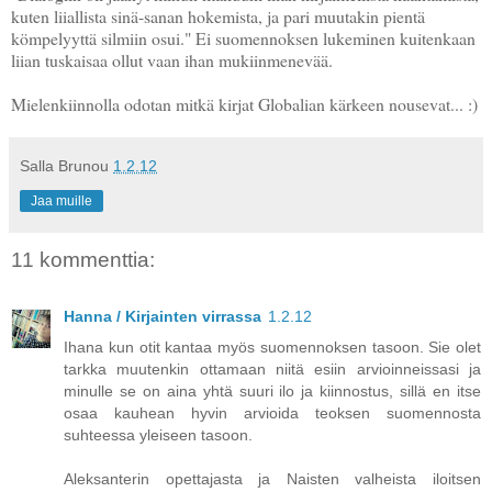
kuten liiallista sinä-sanan hokemista, ja pari muutakin pientä
kömpelyyttä silmiin osui." Ei suomennoksen lukeminen kuitenkaan
liian tuskaisaa ollut vaan ihan mukiinmenevää.
Mielenkiinnolla odotan mitkä kirjat Globalian kärkeen nousevat... :)
Salla Brunou
1.2.12
Jaa muille
11 kommenttia:
Hanna / Kirjainten virrassa
1.2.12
Ihana kun otit kantaa myös suomennoksen tasoon. Sie olet
tarkka muutenkin ottamaan niitä esiin arvioinneissasi ja
minulle se on aina yhtä suuri ilo ja kiinnostus, sillä en itse
osaa kauhean hyvin arvioida teoksen suomennosta
suhteessa yleiseen tasoon.
Aleksanterin opettajasta ja Naisten valheista iloitsen