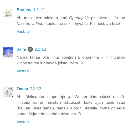
Booksy
1.2.12
Äh, taas tulee mieleen, että
Opettajakin
piti lukeaa.. Ja tuo
Naisten valheet
kuulostaa sekin hyvältä. Kiinnostava lista!
Vastaa
Salla
2.2.12
Nämä taitaa olla niitä positiivisia ongelmia - niin paljon
kiinnostavaa luettavaa joista valita. :)
Vastaa
Tessa
2.2.12
Ah, Aleksanterin opettaja ja Weiner kiinnostaisi näistä.
Hirveitä nämä ihmisten listaukset, koko ajan tulee lisää
"haluan lukea tämän, tämän ja tuon" -listalle, mutta onneksi
samat kirjat edes vähän toistuvat :D.
Vastaa