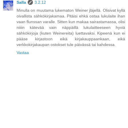
Salla
3.2.12
Minulla on muutama lukematon Weiner jläjellä. Olisivat kyllä
oivallista sähkökirjakamaa. Pitäisi ehkä ostaa lukulaite ihan
vaan flunssan varalle. Sitten kun makaa sairastamassa, olisi
niiiin kätevää vain näppäillä lukulaitteeseen hyviä
sähkökirjoja (kuten Weinereita) luettavaksi. Kipeenä kun ei
pääse kirjastoon eikä kirjakauppaankaan, eikä
verkkokirjakaupan ostokset tule päivässä tai kahdessa.
Vastaa